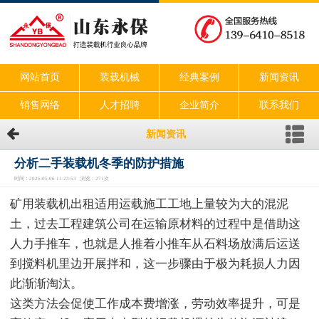
网站首页
装载机械
经典案例
新闻资讯
销售网络
人才招聘
企业简介
联系我们
新闻资讯
分析二手装载机冬季的防护措施
时间：2026-05-06 11:23:53 浏览：271次
矿用装载机出租适用运载施工工地上量较为大的混泥
土，过去工程建筑公司在运输原材料的过程中是借助这
人力手推车，也就是人推着小推车从石料场放满后运送
到搅料机里边开展拌和，这一步骤由于极为耗损人力因
此渐渐淘汰。
这类方法会促使工作成本费增涨，劳动效率提升，可是